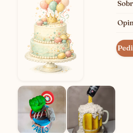
Sobr
Opin
Pedi