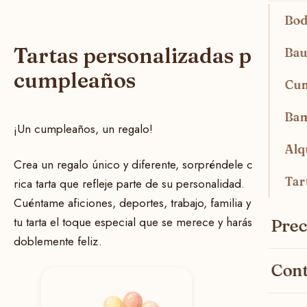
Bod
Tartas personalizadas para
Bau
cumpleaños
Cu
Ban
¡Un cumpleaños, un regalo!
Alq
Crea un regalo único y diferente, sorpréndele con una
Tar
rica tarta que refleje parte de su personalidad.
Cuéntame aficiones, deportes, trabajo, familia y daré a
tu tarta el toque especial que se merece y harás su día
Prec
doblemente feliz.
Cont