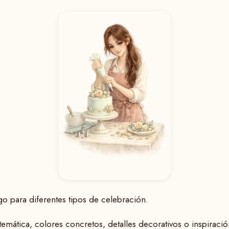
go para diferentes tipos de celebración.
emática, colores concretos, detalles decorativos o inspiració