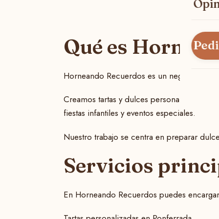
Opin
Qué es Hornean
Pedi
Horneando Recuerdos es un negocio local d
Creamos tartas y dulces personalizados par
fiestas infantiles y eventos especiales.
Nuestro trabajo se centra en preparar dul
Servicios princ
En Horneando Recuerdos puedes encargar
Tartas personalizadas en Ponferrada