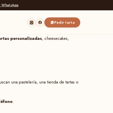
or WhatsApp
Pedir tarta
artas personalizadas
, cheesecakes,
can una pastelería, una tienda de tartas o
léfono
: