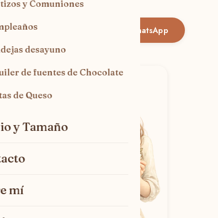
tizos y Comuniones
mpleaños
Pedir mi tarta por WhatsApp
dejas desayuno
uiler de fuentes de Chocolate
tas de Queso
io y Tamaño
acto
e mí