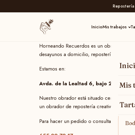
Repostería 
Inicio
Mis trabajos
Ta
Horneando Recuerdos es un obrador de rep
desayunos a domicilio, repostería creativa
Inic
Estamos en:
Avda. de la Lealtad 6, bajo 24400 Po
Mis 
Nuestro obrador está situado cerca del
Cen
Tart
un obrador de repostería creativa en Ponfe
Para hacer un pedido o consultar disponibi
Bod