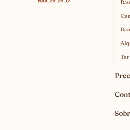
655 29 79 17
Bau
Cu
Ban
Alq
Tar
Prec
Cont
Sobr