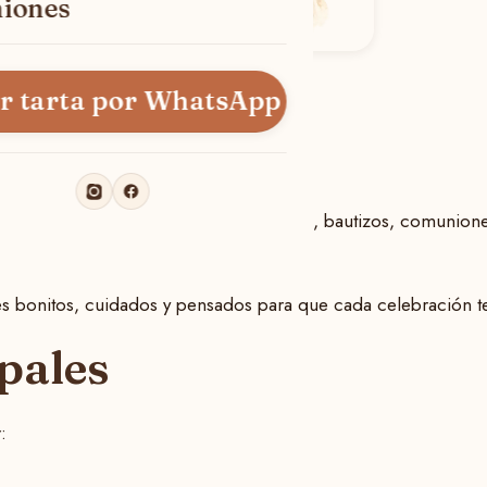
iones
do Recuerdos
r tarta por WhatsApp
e repostería creativa en Ponferrada.
a celebraciones familiares, cumpleaños, bautizos, comunione
ces bonitos, cuidados y pensados para que cada celebración t
ipales
: