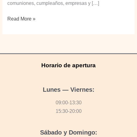
comuniones, cumpleaños, empresas y […]
Tartas
Read More »
artesanales
y
personalizadas
en
Ponferrada:
Horario de apertura
celebra
tus
momentos
Lunes — Viernes:
más
09:00-13:30
dulces
15:30-20:00
Sábado y Domingo: