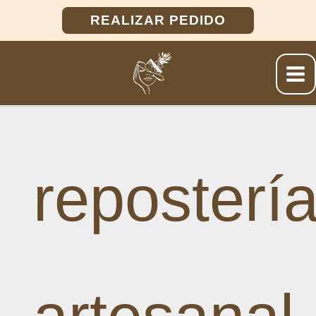
Ir
REALIZAR PEDIDO
al
contenido
reposterí