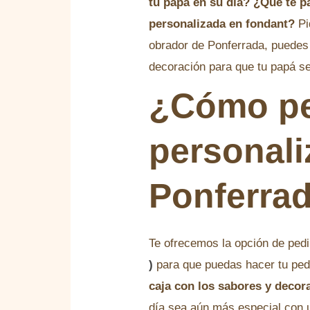
tu papá en su día?
¿Qué te pa
personalizada en fondant?
Pi
obrador de Ponferrada, puedes p
decoración para que tu papá s
¿Cómo ped
personali
Ponferra
Te ofrecemos la opción de pedi
)
para que puedas hacer tu ped
caja con los sabores y decor
día sea aún más especial con 