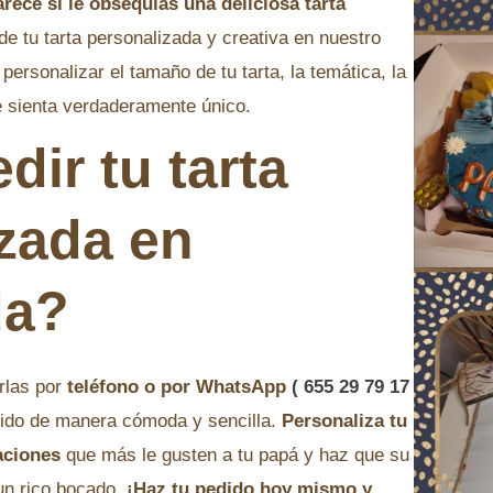
rece si le obsequias una deliciosa tarta
de tu tarta personalizada y creativa en nuestro
ersonalizar el tamaño de tu tarta, la temática, la
e sienta verdaderamente único.
ir tu tarta
zada en
da?
rlas por
teléfono o por WhatsApp
( 655 29 79 17
ido de manera cómoda y sencilla.
Personaliza tu
aciones
que más le gusten a tu papá y haz que su
un rico bocado.
¡Haz tu pedido hoy mismo y